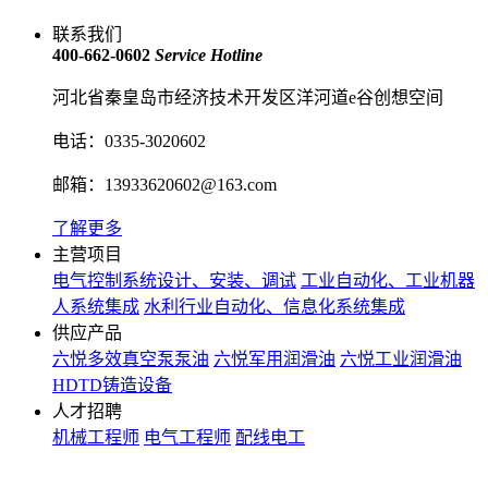
联系我们
400-662-0602
Service Hotline
河北省秦皇岛市经济技术开发区洋河道e谷创想空间
电话：0335-3020602
邮箱：13933620602@163.com
了解更多
主营项目
电气控制系统设计、安装、调试
工业自动化、工业机器
人系统集成
水利行业自动化、信息化系统集成
供应产品
六悦多效真空泵泵油
六悦军用润滑油
六悦工业润滑油
HDTD铸造设备
人才招聘
机械工程师
电气工程师
配线电工
版权所有：秦皇岛六合科技 地址：河北省秦皇岛市 电话：