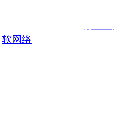
版权所有：秦皇岛六合科
话：400-662-0602
苏ICP
软网络