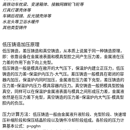
高铁动车枕梁、变速箱体、接触网棘轮飞轮等
灯具灯罩壳体等
车辆后视镜、反光镜壳体等
水龙头等卫浴水暖件
其他类型铸件
低压铸造加压原理
低压铸造，差压铸造和真空铸造，从本质上说属于同一种铸造原理，
即：依靠设备在金属液表面和模具型腔之间产生压力差，金属液在压
力差的作用下由下向上充型。
低压铸造一般是模具在敞开的大气压下，保温炉内建立正压力，低压
铸造的压力差=保温炉内压力-大气压。差压铸造一般模具在密闭的容
器内加压，保温炉内同时加压，金属液在压力差下充型，差压铸造的
压力差=保温炉内压力-模具容器内压力。真空铸造一般把模具型腔抽
真空，同样可以在保温炉金属液表面与模具之间形成压力差，金属液
依然是在压力差下充型，真空铸造的压力差=保温炉内大气压-模具型
腔内的负压。
压力计算方法：
低压铸造一般由金属液升液阶段、充型阶段、快速增
压补缩阶段和保压结晶阶段以及铸件冷却阶段组成。各阶段的压力计
p=ρghn
算基本公式：