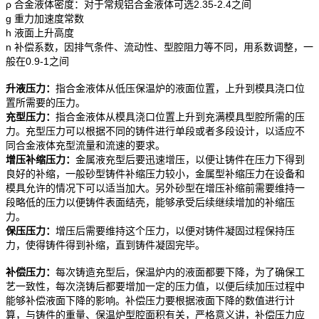
ρ
合金液体密度：对于常规铝合金液体可选2.35-2.4之间
g
重力加速度常数
h
液面上升高度
n
补偿系数，因排气条件、流动性、型腔阻力等不同，用系数调整，一
般在0.9-1之间
升液压力：
指合金液体从低压保温炉的液面位置，上升到模具浇口位
置所需要的压力。
充型压力：
指合金液体从模具浇口位置上升到充满模具型腔所需的压
力。充型压力可以根据不同的铸件进行单段或者多段设计，以适应不
同合金液体充型流量和流速的要求。
增压补缩压力：
金属液充型后要迅速增压，以便让铸件在压力下得到
良好的补缩，一般砂型铸件补缩压力较小，金属型补缩压力在设备和
模具允许的情况下可以适当加大。另外砂型在增压补缩前需要维持一
段略低的压力以便铸件表面结壳，能够承受后续继续增加的补缩压
力。
保压压力：
增压后需要维持这个压力，以便对铸件凝固过程保持压
力，使得铸件得到补缩，直到铸件凝固完毕。
补偿压力：
每次铸造充型后，保温炉内的液面都要下降，为了确保工
艺一致性，每次浇铸后都要增加一定的压力值，以便后续加压过程中
能够补偿液面下降的影响。补偿压力要根据液面下降的数值进行计
算，与铸件的重量、保温炉型腔面积有关，严格意义讲，补偿压力应