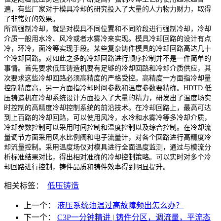
遍，有些厂家对于模具冷却的研究投入了大量的人力物力财力，取得
了非常好的效果。
所谓强制冷却，就是对模具不同位置和不同阶段进行强制冷却，冷却
介质一般用水冷、风冷或者水雾冷来实现。模具冷却回路的设计有点
冷，环冷，面冷等实现手段。某些复杂铸件模具的冷却回路高达几十
个冷却回路。对如此之多的冷却回路进行顺序控制并不是一件简单的
事情。首先要求低压铸造机要有足够的冷却回路和冷却介质供应，其
次要求这些冷却回路必须高精度的严格受控。高精度一方面指冷却量
控制精度高，另一方面指冷却时间参数和温度参数要精确。HDTD 低
压铸造机在冷却系统设计方面投入了大量的精力，研发出了温度场实
时控制的高精度冷却控制系统的前沿技术。在冷却回路上，最高可达
到上百路的冷却回路，可以使用风冷，水冷和水雾冷等多冷却介质，
冷却参数控制可以采用时间控制和温度控制以及综合控制。在冷却流
量调节方面采用风水比例阀和电子流量计，对各个回路进行高精度冷
却流量控制。采用温度场仪对模具进行全面温度监测，通过与模流分
析标准结果对比，得出相对准确的冷却控制策略。可以实时对多个冷
却回路进行控制，铸件品质和铸件效率得到明显提升。
相关标签：
低压铸造
上一个：
液压系统油温过高故障频出怎么办？
下一个：
C3P一分钟精讲 | 铸件分区，调流量，平流态