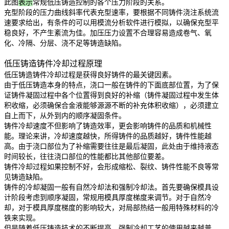
此图
表示
常规低压铸造控制的各个压力阶段的关系。
充型阶段的压力曲线斜率代表充型速率，要根据不同铸件浇注系统流
速要求给出，有条件的可以用模流分析软件进行模拟，以确保充型平
稳良好，不产生紊流为佳。加压压力设置不合理容易造成卷气、氧
化、冷隔、分层、浇不足等铸造缺陷。
低压铸造铸件冷却过程原理
低压铸造铸件冷却过程是获得良好铸件的最关键因素。
由于低压铸造本身的特点，浇口一般在铸件的下面底部位置，为了保
证铸件凝固过程中各个位置得到良好的补缩（铸件凝固过程中发生体
积收缩，必须确保合金液能够源源不断的补充体积收缩），必须建立
自上而下，从外到内的顺序凝固条件。
铸件冷却速度不但影响了铸造效率，更会影响铸件的品质和机械性
能。理论来讲，冷却速度越快，所得铸件的品质越好，铸件性能越
高。由于浇口部位为了补缩需要往往是最后凝固，此处由于维持液态
时间较长，往往浇口部位的性能都比其他部位要差。
铸件冷却过程如果控制不好，会形成缩松、裂纹、铸件性能不良等常
见铸造缺陷。
铸件的冷却凝固一般有
自然
冷
却法和强制冷却法。
首先要确保模具设
计阶段考虑到顺序凝固，常规用模具厚度梯度
来
调
节
。
对于自然冷
却，对于模具厚度梯度的影响较大，对局部热结一般用特殊材料的冷
铁来实现。
但是随着低压铸造技术的不断提高，强制冷却工艺的使用越来越普