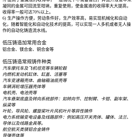
凝同的金属可回流至坩埚，重复使用，使金属液的收得率大大提高，
收得率一般可达70%以上。
6) 生产操作方便，劳动条件好，生产效率高，易实现机械化和自动
化，随着智能化和自动化技术的提高，可以实现一人多机或者无人操
作的自动化铸造流水线。
低压铸造加常用合金
铝合金、镁合金、铜合金等
低压铸造常规铸件种类
汽车摩托车及飞机坦克等车辆轮毂
内燃机发动机缸体、缸盖、活塞等
汽车变速箱壳体、曲轴箱油底壳等
车辆涡轮增压器壳体等
电机壳、电池壳等
汽车悬架底盘及转向系统部件：如转向节、控制臂、卡钳、副车架、
纵梁等
叶轮，导风轮、螺旋桨叶片风机叶片等异性铸件
电力系统输变电设备及线路部件：例如高压开关壳体、罐体、法兰、
导体以及线路金具等。
航空航天类镁铝合金铸件
导弹壳体等