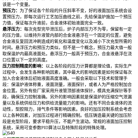
该是一个变量。
预压力：
为了保证各个阶段的升压斜率不变，好的液面加压系统会设
置预压力，即每次运行工艺加压曲线之前，先给保温炉施加一个预压
力值，保证每次升液前，合金液体初始液面完全一致。
悬浮压力：
每次充型完毕泄压后，炉子内部压力不为零，保留有一定
的压力值，以维持升液管内部的合金液悬浮在一个固定的位置，避免
合金液反复回流冲刷造成的氧化和温度变化以及减小下次充型所需的
时间。悬浮压力和预压力类似，但不是一个概念，预压力最大值一般
取保温炉内最高液面处。悬浮压力一般高于预压力，合金液悬浮在浇
口位置以下一定的高度。
压力控制精度的影响：
以上各阶段的压力计算都是理论值，实际生产
过程中，会发生各种影响因素，其中最大的影响因素是如何保证每次
加入合金液体后初始液面高度准确。一般会采取以下技术和管理手
段：保温炉液体称重，液面测量，液面探针，或者人为严格控制加合
金位置。另外有些厂家采用升液管顶部液体探针，模具充满探针等手
段，确保压力控制准确。另外的影响因素就是保温炉的压缩空气泄漏
量以及系统供给压力和供给流量能力的影响。还有不同合金液体的流
动性，型腔阻力，排气条件等影响因素。良好的加压控制系统会考虑
以上各种因素，对加压过程进行精确控制。低压铸造最关键的加压阶
段是充型阶段，要求平稳升压，不能产生波动。常规的液面加压控制
系统，采用可变参数PID算法以及特殊阶段的特殊处理。