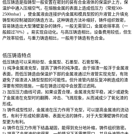
低压铸造是指铸型一般安置在密封的装有合金液体的保温炉上方，保
温炉中通入压缩空气，在熔融金属的表面上造成低压力（常规500-
2500mbar），使金属液由连接炉内金属和模具型腔的升液管上升填充
铸型和控制凝固的铸造方法。这种铸造方法补缩好，铸件组织致密，
容易铸造出大型薄壁复杂的铸件，一般无需冒口，金属收得率高（一
般超过70%）。易实现自动化。与高压铸造相比，设备费用较低，但生
产效率较低，与重力铸造相比，一般用于铸造有色合金。
低压铸造特点
低压铸造可以采用砂型、金属型、石墨型、石膏型等。
1) 纯净金属液充型，提高了铸件的纯净度。由于熔渣一般浮于金属液
表面，而低压铸造由保温炉下部的金属液通过升液管实现充型，有效
避免了熔渣进入铸型型腔的可能性。但升液管内部反复冲刷造成的渣
滓要有预防措施，一般在铸造过程中会放置过滤网。
2) 加压压力曲线可调，如果设置合理，金属液充型平稳，减少或避免
了金属液在充型时的翻腾、冲击、飞溅现象，从而减成少了氧化渣的
形成。
3) 铸件成型性好，金属液在压力作用下充型，可以提高金属液的流动
性，有利于形成轮廓清晰、表面光洁的铸件，对于大型薄壁铸件的成
型更为有利。
4) 铸件在压力作用下结晶凝固，能得到充分地补缩，铸件组织致密。
5) 提高了金属液的收得率，一般情况下不需要冒口，并且升液管中未